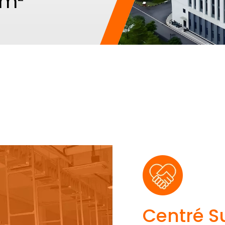
+m
u
Centré Su