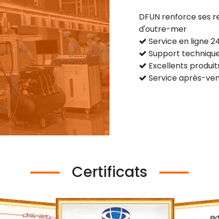
DFUN renforce ses r
d'outre-mer
Service en ligne 2

Support technique

Excellents produit

Service après-ven

Certificats