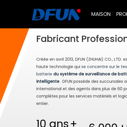
MAISON
PRO
Système de surveillance de la batterie
Testeur de capacité de batterie à distance
Solutions BMS pour le pétrole et le gaz
Solutions BMS pour centres de données
Solutions BMS pour les services publics
Solutions BMS pour les télécommunications
Fabricant Professio
Systèmes De Survei
Créée en avril 2013, DFUN (ZHUHAI) CO., LTD. e
haute technologie qui
se concentre sur le te
batterie
du système de surveillance de batt
Batterie​​​​​​
intelligente
. DFUN possède des succursales a
international et des agents dans plus de 60 p
complètes pour les services matériels et logi
entier.​​​​​​​
10 ans
+​​​​​​​