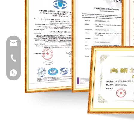
info@dfuntech.com
+86-756-6123188
+86 15919182362