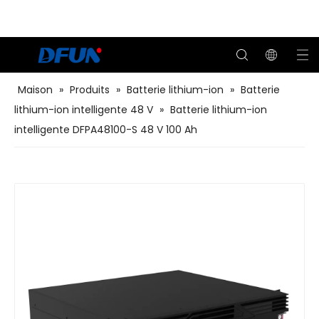
Maison
»
Produits
»
Batterie lithium-ion
»
Batterie
lithium-ion intelligente 48 V
»
Batterie lithium-ion
Système de surveillance de la batterie
Testeur de capacité de batterie à distance
Solutions BMS pour le pétrole et le gaz
Solutions BMS pour centres de données
Solutions BMS pour les services publics
Solutions BMS pour les télécommunications
intelligente DFPA48100-S 48 V 100 Ah