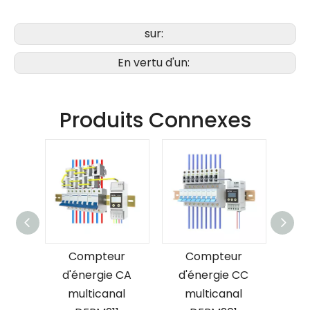
sur:
En vertu d'un:
Produits Connexes
ur
Compteur
Compteur
 CA
d'énergie CA
d'énergie CC
FPM93
multicanal
multicanal