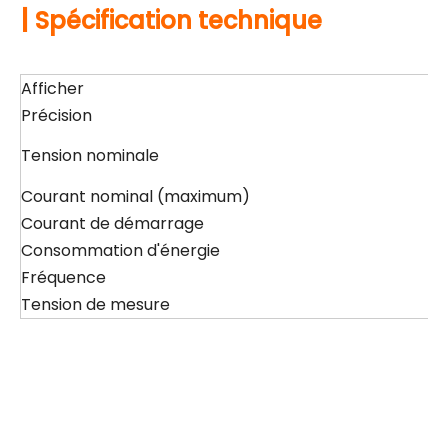
|
Spécification technique
Afficher
É
Précision
k
A
Tension nominale
Pl
Courant nominal (maximum)
5
Courant de démarrage
0
Consommation d'énergie
<
Fréquence
50
Tension de mesure
7