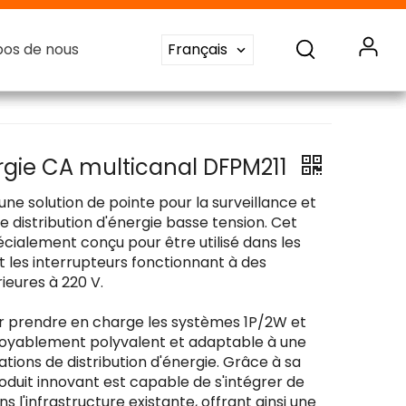
pos de nous
pos de nous
pos de nous
pos de nous
Français
Français
Français
Français
eur d'énergie CA
eur d'énergie CC
Système de surveillance des batteries
gie CA multicanal DFPM211
ne solution de pointe pour la surveillance et
e distribution d'énergie basse tension. Cet
écialement conçu pour être utilisé dans les
t les interrupteurs fonctionnant à des
rieures à 220 V.
r prendre en charge les systèmes 1P/2W et
croyablement polyvalent et adaptable à une
ions de distribution d'énergie. Grâce à sa
roduit innovant est capable de s'intégrer de
l'infrastructure existante, offrant ainsi une