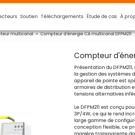
ecteurs
ecteurs
ecteurs
ecteurs
Soutien
Soutien
Soutien
Soutien
Téléchargements
Téléchargements
Téléchargements
Téléchargements
Étude de cas
Étude de cas
Étude de cas
Étude de cas
À pro
À pro
À pro
À pro
Batterie au lithium intelligente
Batterie lithium-ion intelligente 48 V
Compt
Compt
eur multicanal
»
Compteur d'énergie CA multicanal DFPM211
Compteur d'éner
Présentation du DFPM211, u
la gestion des systèmes d
appareil de pointe est sp
armoires de distribution e
tensions alternatives infé
Le DFPM211 est conçu pou
3P/4W, ce qui le rend in
large gamme de configurat
conception flexible, ce p
manière transparente dans 