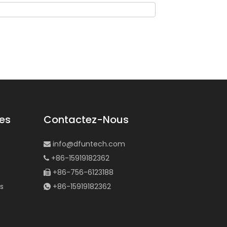
des
Contactez-Nous
info@dfuntech.com

+86-15919182362

+86-756-6123188

s
+86-15919182362
