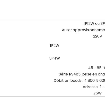
1P12W ou 3
Auto-approvisionnemen
220V
1P2W
3P4W
45 ~ 65 H
Série RS485, prise en c
Débit en bauds : 4 800, 9 60
Adresse : 1 
≤5W