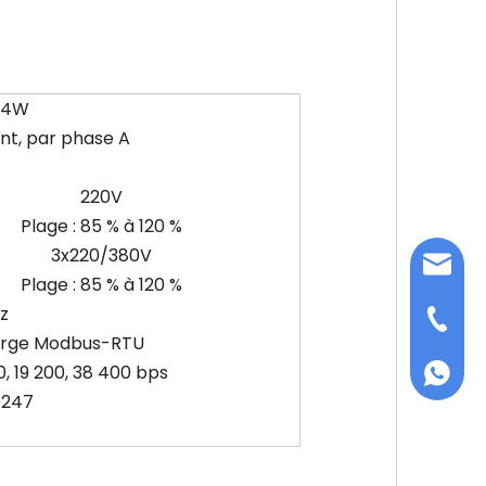
P4W
t, par phase A
220V
Plage : 85 % à 120 %
3x220/380V
info@d
Plage : 85 % à 120 %
z
+86-75
harge Modbus-RTU
0, 19 200, 38 400 bps
+86 159
~ 247