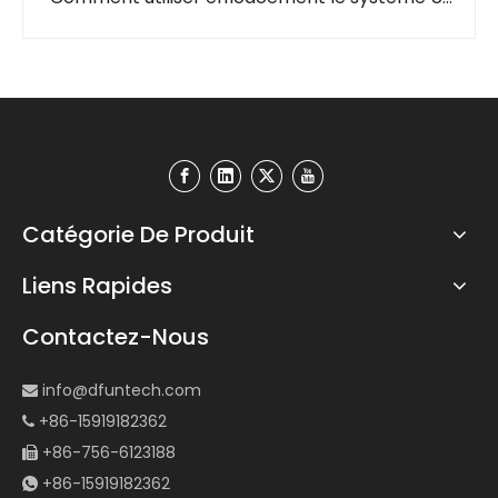
Catégorie De Produit
Liens Rapides
Contactez-Nous
info@dfuntech.com

+86-15919182362

+86-756-6123188

+86-15919182362
