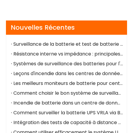
Nouvelles Récentes
Surveillance de la batterie et test de batterie : différences et cas d'utilisation
Résistance interne vs impédance : principales différences en termes de santé de la batterie
Systèmes de surveillance des batteries pour l'industrie pétrolière et gazière
Leçons d'incendie dans les centres de données NorthC : pourquoi la surveillance des batteries en temps réel est essentielle
Les meilleurs moniteurs de batterie pour centre de données
Comment choisir le bon système de surveillance de batterie pour les centres de données (2026)
Incendie de batterie dans un centre de données : comment le prévenir grâce au système de surveillance de la batterie
Comment surveiller la batterie UPS VRLA via BMS
Intégration des tests de capacité à distance et des batteries au lithium intelligentes ----Innovation dans le mode de fonctionnement et de maintenance de l'alimentation de secours des sous-stations
Comment utiliser efficacement le système UPS ?