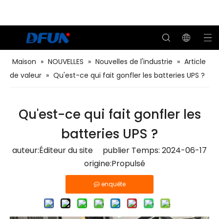
Maison
»
NOUVELLES
»
Nouvelles de l'industrie
»
Article
de valeur
»
Qu'est-ce qui fait gonfler les batteries UPS ?
Système de surveillance de la batterie
Testeur de capacité de batterie à distance
Solutions BMS pour le pétrole et le gaz
Solutions BMS pour centres de données
Solutions BMS pour les services publics
Solutions BMS pour les télécommunications
Qu'est-ce qui fait gonfler les
batteries UPS ?
auteur:Éditeur du site publier Temps: 2024-06-17
origine:
Propulsé
enquête