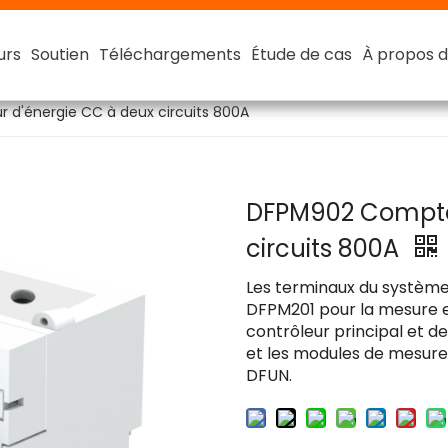
urs
urs
urs
urs
Soutien
Soutien
Soutien
Soutien
Téléchargements
Téléchargements
Téléchargements
Téléchargements
Étude de cas
Étude de cas
Étude de cas
Étude de cas
À propos d
À propos d
À propos d
À propos d
Batterie au lithium intelligente
Batterie lithium-ion intelligente 48 V
Compt
Compt
d'énergie CC à deux circuits 800A
DFPM902 Compte
circuits 800A
Les terminaux du système
DFPM201 pour la mesure et
contrôleur principal et d
et les modules de mesure
DFUN.