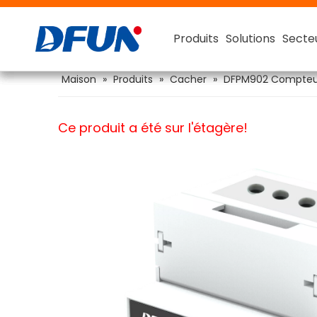
Produits
Produits
Produits
Produits
Solutions
Solutions
Solutions
Solutions
Secte
Secte
Secte
Secte
Système de surveillance de la batterie
Testeur de capacité de batterie intelligent
Maison
»
Produits
»
Cacher
»
DFPM902 Compteur 
Ce produit a été sur l'étagère!