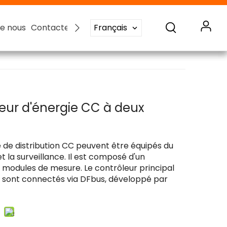
e nous
e nous
e nous
e nous
Contactez-nous
Contactez-nous
Contactez-nous
Contactez-nous
Français
Français
Français
Français
eur d'énergie CA
eur d'énergie CC
Système de surveillance des batteries
ur d'énergie CC à deux
 de distribution CC peuvent être équipés du
 la surveillance. Il est composé d'un
e modules de mesure. Le contrôleur principal
 sont connectés via DFbus, développé par